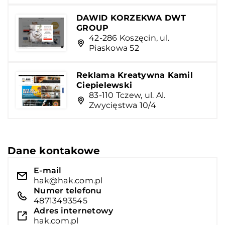
DAWID KORZEKWA DWT
GROUP
42-286 Koszęcin, ul.
Piaskowa 52
Reklama Kreatywna Kamil
Ciepielewski
83-110 Tczew, ul. Al.
Zwycięstwa 10/4
Dane kontakowe
E-mail
hak@hak.com.pl
Numer telefonu
48713493545
Adres internetowy
hak.com.pl