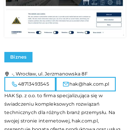
Biznes
-, Wrocław, ul. Jerzmanowska 8F
48713493545
hak@hak.com.pl
HAK Sp. z o.o. to firma specjalizująca się w
świadczeniu kompleksowych rozwiązań
technicznych dla różnych branż przemysłu. Na
swojej stronie internetowej, hak.com.pl,
prezentuje bogatą ofertę produktową oraz usług