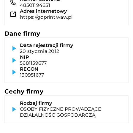
48501194651
Adres internetowy
https://goprint.waw.pl
Dane firmy
Data rejestracji firmy
20 stycznia 2012
NIP
5681159677
REGON
130951677
Cechy firmy
Rodzaj firmy
OSOBY FIZYCZNE PROWADZĄCE
DZIAŁALNOŚĆ GOSPODARCZĄ