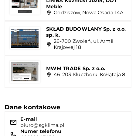
LIMBA Kuźnicki Józef, DOT
Meble
Godziszów, Nowa Osada 14A
SKŁAD BUDOWLANY Sp. z o.o.
sp. k.
26-700 Zwoleń, ul. Armii
Krajowej 18
MWM TRADE Sp. z o.o.
46-203 Kluczbork, Kołłątaja 8
Dane kontakowe
E-mail
biuro@sgklima.pl
Numer telefonu