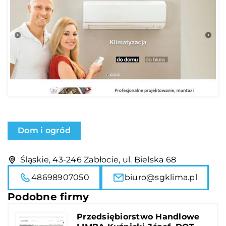
Dom i ogród
Śląskie, 43-246 Zabłocie, ul. Bielska 68
48698907050
biuro@sgklima.pl
Podobne firmy
Przedsiębiorstwo Handlowe