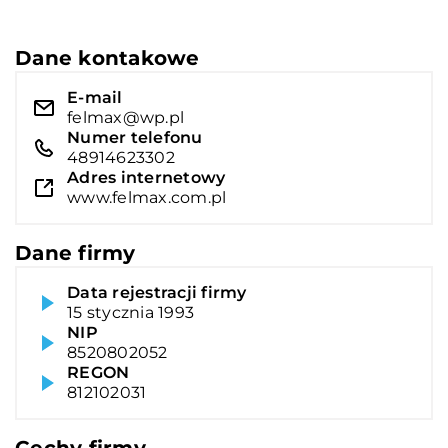
Dane kontakowe
E-mail
felmax@wp.pl
Numer telefonu
48914623302
Adres internetowy
www.felmax.com.pl
Dane firmy
Data rejestracji firmy
15 stycznia 1993
NIP
8520802052
REGON
812102031
Cechy firmy