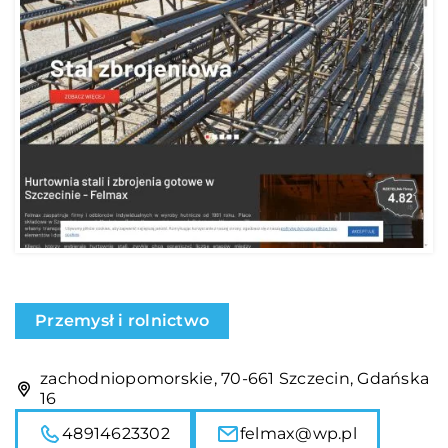
Przemysł i rolnictwo
zachodniopomorskie, 70-661 Szczecin, Gdańska
16
48914623302
felmax@wp.pl