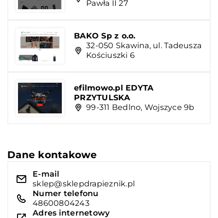
Pawła II 27
BAKO Sp z o.o.
32-050 Skawina, ul. Tadeusza
Kościuszki 6
efilmowo.pl EDYTA
PRZYTULSKA
99-311 Bedlno, Wojszyce 9b
Dane kontakowe
E-mail
sklep@sklepdrapieznik.pl
Numer telefonu
48600804243
Adres internetowy