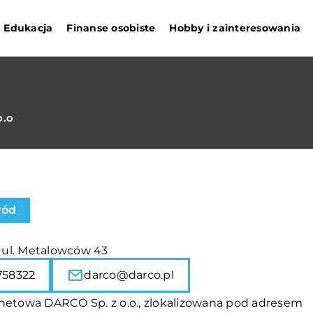
Edukacja
Finanse osobiste
Hobby i zainteresowania
o.o
ród
, ul. Metalowców 43
758322
darco@darco.pl
rnetowa DARCO Sp. z o.o., zlokalizowana pod adresem