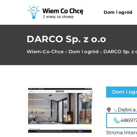
Dom i ogród
DARCO Sp. z o.o
Wiem-Co-Chce
Dom i ogród
DARCO Sp. z 
»
»
Dom i og
-, Dębica
48691
Strona inte