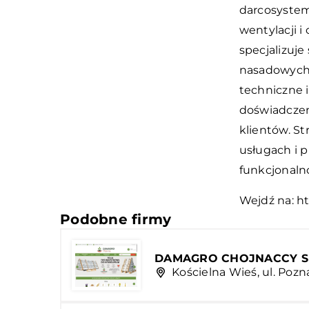
darcosystem
wentylacji i
specjalizuj
nasadowych.
techniczne 
doświadczen
klientów. S
usługach i 
funkcjonalno
Wejdź na:
ht
Podobne firmy
DAMAGRO CHOJNACCY Sp.
Kościelna Wieś, ul. Poz