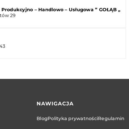
Produkcyjno – Handlowo – Usługowa ” GOŁĄB „
ntów 29
 43
NAWIGACJA
Blog
Polityka prywatności
Regulamin