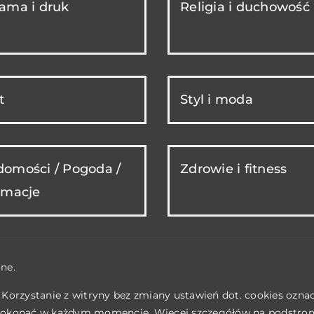
ama i druk
Religia i duchowość
t
Styl i moda
omości / Pogoda /
Zdrowie i fitness
rmacje
ne.
. Korzystanie z witryny bez zmiany ustawień dot. cookies ozn
okonać w każdym momencie. Więcej szczegółów na podstro