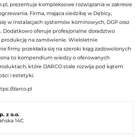
.pl, prezentuje kompleksowe rozwiązania w zakresie
 ogrzewania. Firma, mająca siedzibę w Dębicy,
e się w instalacjach systemów kominowych, DGP oraz
 Dodatkowo oferuje profesjonalne doradztwo
i produkcję na zamówienie. Wieloletnie
ie firmy przekłada się na szeroki krąg zadowolonych
trona to kompendium wiedzy o oferowanych
produktach, które DARCO stale rozwija pod kątem
ści i estetyki.
tps://darco.pl
 z o.o.
nańska 14C