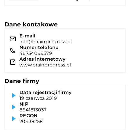
Dane kontakowe
E-mail
info@brainprogress.pl
Numer telefonu
48734099579
Adres internetowy
www.brainprogress.pl
Dane firmy
Data rejestracji firmy
19 czerwca 2019
NIP
8641813037
REGON
20438258