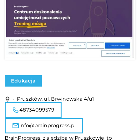
Edukacja
-, Pruszków, ul. Brwinowska 4/u1
48734099579
info@brainprogress.pl
BrainProgress, z siedzibą w Pruszkowie, to