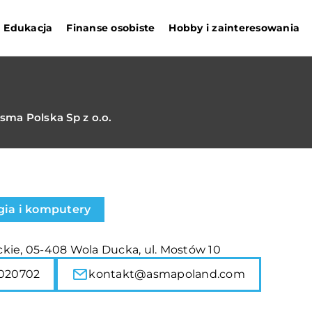
Edukacja
Finanse osobiste
Hobby i zainteresowania
sma Polska Sp z o.o.
gia i komputery
kie, 05-408 Wola Ducka, ul. Mostów 10
020702
kontakt@asmapoland.com