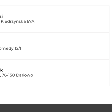
ki
 Kiedrzyńska 67A
romedy 12/1
ak
, 76-150 Darłowo