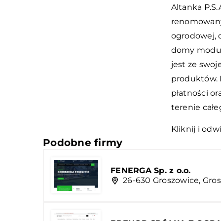
Altanka P.S.
renomowany
ogrodowej, 
domy moduło
jest ze swoj
produktów. 
płatności o
terenie całe
Kliknij i odw
Podobne firmy
FENERGA Sp. z o.o.
26-630 Groszowice, Gros