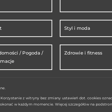
t
Styl i moda
omości / Pogoda /
Zdrowie i fitness
rmacje
ne.
. Korzystanie z witryny bez zmiany ustawień dot. cookies ozn
okonać w każdym momencie. Więcej szczegółów na podstro