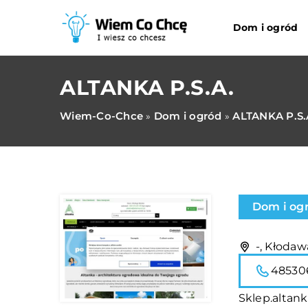
Dom i ogród
ALTANKA P.S.A.
Wiem-Co-Chce
Dom i ogród
ALTANKA P.S.
»
»
Dom i og
-, Kłodaw
48530
Sklep.altan