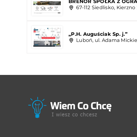
BRENOR SPÓŁKA Z OGR
67-112 Siedlisko, Kierzno
„P.H. Auguściak Sp. j.”
Luboń, ul. Adama Mickie