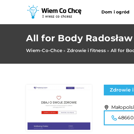
Dom i ogród
All for Body Radosław
Wiem-Co-Chce
Zdrowie i fitness
All for B
»
»
Zdrowie i
Małopolsk
48660