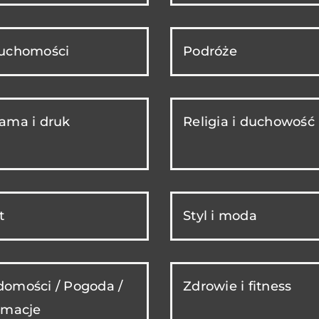
ruchomości
Podróże
ama i druk
Religia i duchowość
t
Styl i moda
omości / Pogoda /
Zdrowie i fitness
rmacje