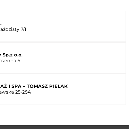
.
aździsty 7/1
Sp.z o.o.
iosenna 5
SAŻ I SPA – TOMASZ PIELAK
ławska 25-25A